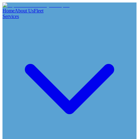
Home
About Us
Fleet
Services