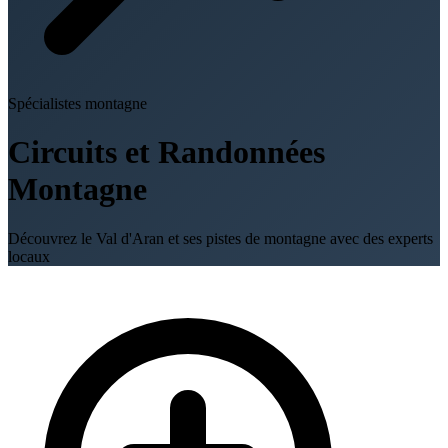
Spécialistes montagne
Circuits et Randonnées
Montagne
Découvrez le Val d'Aran et ses pistes de montagne avec des experts
locaux