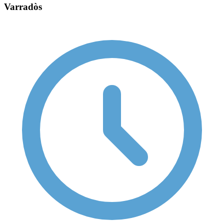
Varradòs