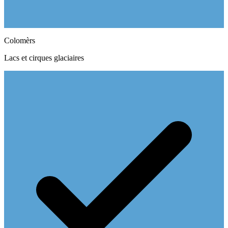
Colomèrs
Lacs et cirques glaciaires