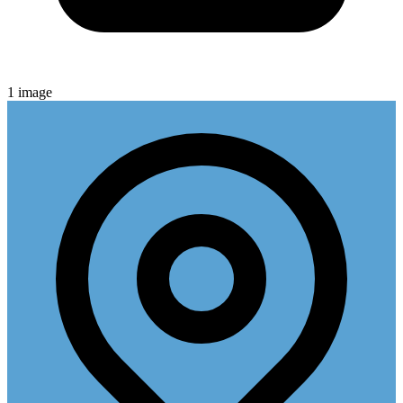
1
image