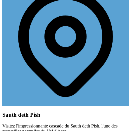
Sauth deth Pish
Visitez l'impressionnante cascade du Sauth deth Pish, l'une des