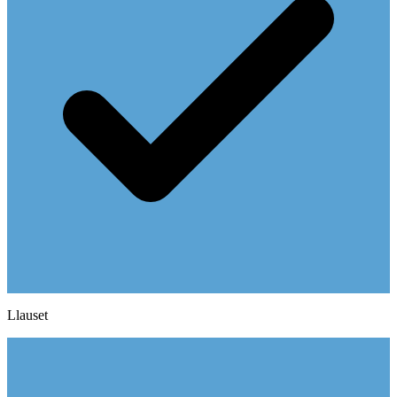
Llauset