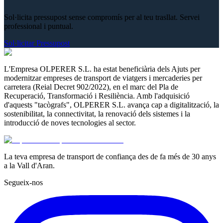
Sol·licita pressupost sense compromís per al teu trasllat. Servei
professional i puntual.
Sol·licitar Pressupost
L'Empresa OLPERER S.L. ha estat beneficiària dels Ajuts per
modernitzar empreses de transport de viatgers i mercaderies per
carretera (Reial Decret 902/2022), en el marc del Pla de
Recuperació, Transformació i Resiliència. Amb l'adquisició
d'aquests "tacògrafs", OLPERER S.L. avança cap a digitalització, la
sostenibilitat, la connectivitat, la renovació dels sistemes i la
introducció de noves tecnologies al sector.
La teva empresa de transport de confiança des de fa més de 30 anys
a la Vall d'Aran.
Segueix-nos